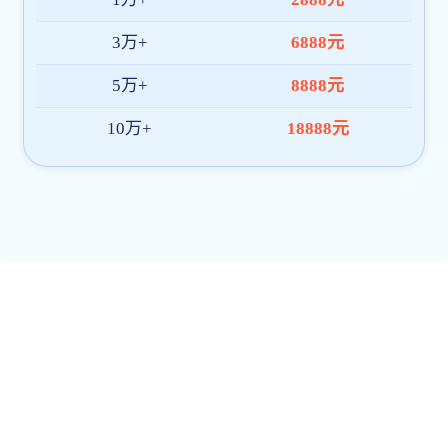
英冠雨战中防守事件要留后手
英冠赛场的雨战，从来都不只是技战术的比拼，更
是一场关于意志与智慧...
2026-08-07
阿根廷国家队深度解读：了解球队身份，先看