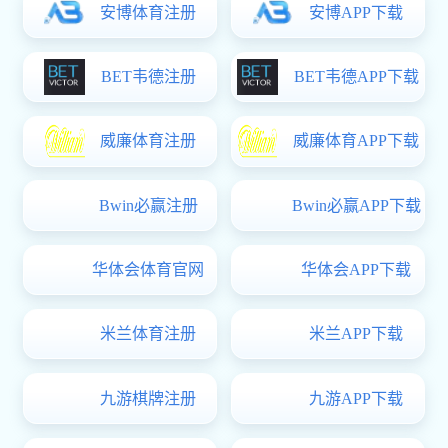
英超前瞻：利兹联对阵布伦特福德，看反击终
英超联赛的硝烟从未散去，每一轮对决都像是一场
精心布局的棋局。当...
2026-08-07