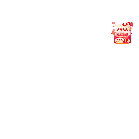
点击展开 →
韦德娱乐官网数据最小化采集，仅用于功能必
要场景。
📊
服务状态实时可查，透明运营。
从怀疑到信任，只差一个 Bottega83.5%
点击展开 →
韦德娱乐官网协议修改的日志会对外公开。
📱
每天三分钟，Bottega 早报带你了解昨
夜今晨